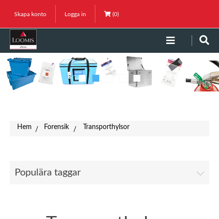
Skapa konto
Logga in
(0)
Hem
Forensik
Transporthylsor
/
/
Populära taggar