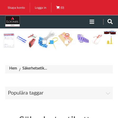
Skapa konto
Logga in
(0)
Hem
Säkerhetsetiketter
/
Populära taggar